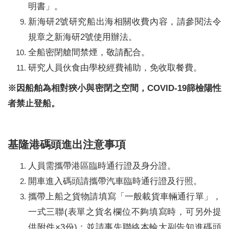
明書」。
新海研2號研究船出海相關收費內容，請參閱法令
規章之新海研2號使用辦法。
全船密閉艙間禁煙，敬請配合。
研究人員伙食由學校經費補助，免收取餐費。
※
因船舶為相對狹小與密閉之空間，COVID-19篩檢陽性
者禁止登船。
基隆港碼頭進出注意事項
人員需攜帶港區臨時通行證及身分證。
開車進入碼頭請攜帶汽車臨時通行證及行照。
攜帶上船之貨物
請填寫「一般載貨車輛通行單」，
一式三聯(表單之貨名欄位不夠填寫時，可另外提
供附件×3份)
；並請事先聯絡本輪大副告知進碼頭