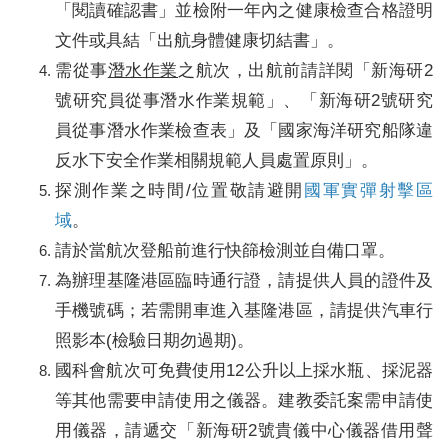
「閱讀確認書」並檢附一年內之健康檢查合格證明
文件或具結「出航身體健康切結書」。
需從事
潛水作業
之航次，
出航前請詳閱「新海研2
號研究員從事潛水作業規範」、「新海研2號研究
員從事潛水作業檢查表
」及「國家海洋研究船隊違
反水下安全作業相關規範人員處置原則」。
探測作業之時間/位置敬請避開
國軍實彈射擊區
域
。
請於當航次登船前進行快篩檢測並自備口罩。
為辦理基隆港區臨時通行證，請提供人員的證件及
手機號碼；若需開車進入基隆港區，請提供汽車行
照影本(檢驗日期勿過期)。
國科會航次可免費使用12公升以上採水瓶、採泥器
等其他需要申請使用之儀器。建教委託案
需申請使
用儀器
，請遞交「新海研2號貴儀中心儀器借用聲