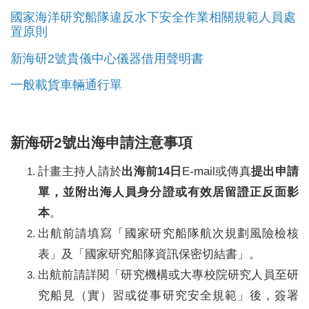
國家海洋研究船隊違反水下安全作業相關規範人員處
置原則
新海研2號貴儀中心儀器借用聲明書
一般載貨車輛通行單
新海研2號出海申請注意事項
計畫主持人請於
出海前14日
E-mail或傳真
提出申請
單
，
並附出海人員身分證或有效居留證正反面影
本
。
出航前請
填寫「國家研究船隊航次規劃風險檢核
表」及
「國家研究船隊資訊保密切結書」。
出航前請詳閱「研究機構或大專校院研究人員至研
究船見（實）習或從事研究安全規範」後，簽署