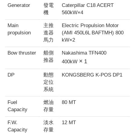
Generator
發電
Caterpillar C18 ACERT
機
560kW×4
Main
主推
Electric Propulsion Motor
propulsion
進器
(AMI 450L6L BAFTMH) 800
馬力
kW×2
Bow thruster
艏側
Nakashima TFN400
推器
×
1
400kW
DP
動態
KONGSBERG K-POS DP1
定位
系統
Fuel
燃油
80 MT
Capacity
存量
F.W.
淡水
12 MT
Capacity
存量