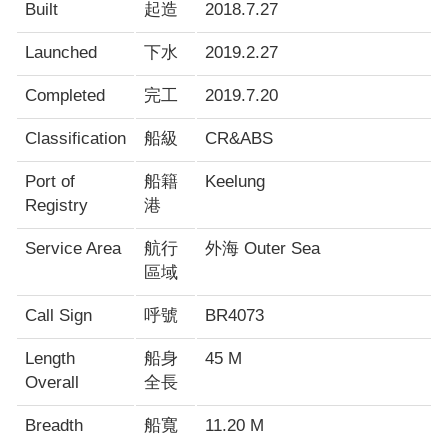
Built
起造
2018.7.27
Launched
下水
2019.2.27
Completed
完工
2019.7.20
Classification
船級
CR&ABS
Port of
船籍
Keelung
Registry
港
Service Area
航行
外海 Outer Sea
區域
Call Sign
呼號
BR4073
Length
船身
45 M
Overall
全長
Breadth
船寬
11.20 M