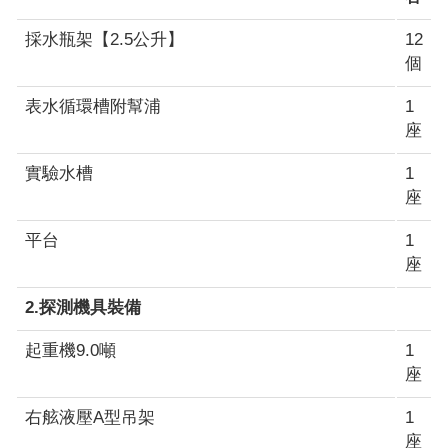
採水瓶架【2.5公升】
12
個
表水循環槽附幫浦
1
座
實驗水槽
1
座
平台
1
座
2.探測機具裝備
起重機9.0噸
1
座
右舷液壓A型吊架
1
座