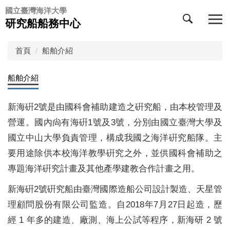
跳
國立臺灣海洋大學
到
研究船船務中心
主
要
首頁
船舶介紹
內
容
區
船舶介紹
新海硏2號是由國科會補助建造之硏究船，由本校管理及
營運。國內尙有海硏1號及3號，分別由國立臺灣大學及
國立中山大學負責管理，構成我國之海洋硏究船隊。主
要用途除供本校海洋教學硏究之外，並供國科會補助之
專題海洋硏究計畫及其他產學建教合作計畫之用。
新海硏2號硏究船由臺灣國際造船公司設計製造、天星管
理顧問股份有限公司監造。自2018年7月27日起造，歷
經 1 年多的建造、廠測、海上公試等程序，新海研 2 號