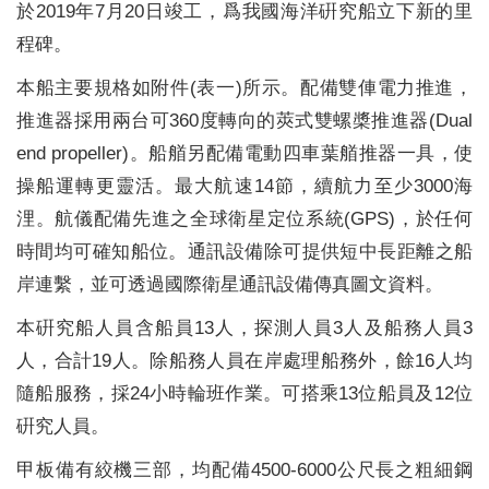
於2019年7月20日竣工，爲我國海洋硏究船立下新的里
程碑。
本船主要規格如附件(表一)所示。配備雙俥電力推進，
推進器採用兩台可360度轉向的莢式雙螺槳推進器(Dual
end propeller)
。船艏另配備電動四車葉艏推器一具，使
操船運轉更靈活。最大航速14節，續航力至少3000海
浬。航儀配備先進之全球衛星定位系統(GPS)，於任何
時間均可確知船位。通訊設備除可提供短中長距離之船
岸連繫，並可透過國際衛星通訊設備傳真圖文資料。
本硏究船人員含船員13人，探測人員3人及船務人員3
人，合計19人。除船務人員在岸處理船務外，餘16人均
隨船服務，採24小時輪班作業。可搭乘13位船員及12位
硏究人員。
甲板備有絞機三部，均配備4500-6000公尺長之粗細鋼