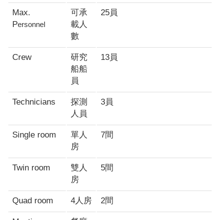
Max.
可承
25員
P
載人
ersonnel
數
Crew
研究
13員
船船
員
Technicians
探測
3員
人員
Single room
單人
7間
房
Twin room
雙人
5間
房
Quad room
4人房
2間