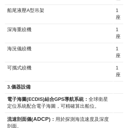
船尾液壓A型吊架
1
座
深海重絞機
1
座
海況儀絞機
1
座
可攜式絞機
1
座
3.儀器設備
電子海圖(ECDIS)結合GPS導航系統：
全球衛星
定位系統配合電子海圖，可精確算出船位。
ADCP
流速剖面儀(
)：
用於探測海流速度及深度
剖面。