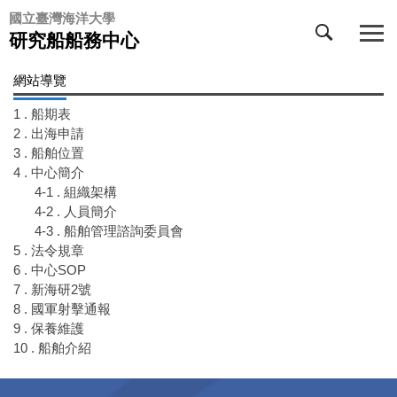
跳
國立臺灣海洋大學
到
研究船船務中心
主
要
網站導覽
內
容
1 . 船期表
區
2 . 出海申請
3 . 船舶位置
4 . 中心簡介
4-1 . 組織架構
4-2 . 人員簡介
4-3 . 船舶管理諮詢委員會
5 . 法令規章
6 . 中心SOP
7 . 新海研2號
8 . 國軍射擊通報
9 . 保養維護
10 . 船舶介紹