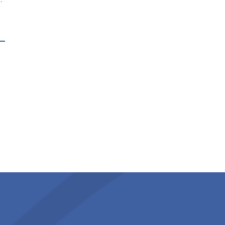
文
新海研2號協助研究團隊於
新海研2號協助中央氣象局
研
宜蘭龜山島海域進行生態
完成海氣象資料浮標佈放
吧
研究