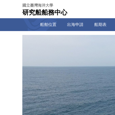
跳
國立臺灣海洋大學
到
研究船船務中心
主
要
船舶位置
出海申請
船期表
內
容
區